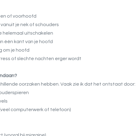
apen of voorhoofd
 vanuit je nek of schouders
je helemaal uitschakelen
an één kant van je hoofd
g om je hoofd
tress of slechte nachten erger wordt​
andaan?
chillende oorzaken hebben. Vaak zie ik dat het ontstaat door:
houderspieren
vels
(veel computerwerk of telefoon)
(vooral bij migraine)