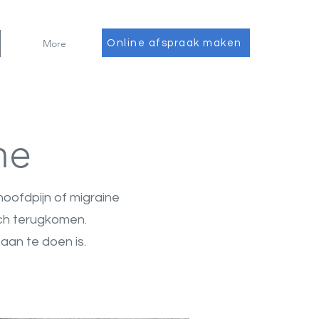
More
Online afspraak maken
ne
hoofdpijn of migraine
och terugkomen.
aan te doen is.