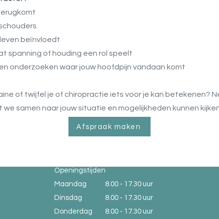
 terugkomt
of schouders
s leven beïnvloedt
at spanning of houding een rol speelt
laten onderzoeken waar jouw hoofdpijn vandaan komt
aine of twijfel je of chiropractie iets voor je kan betekenen
t we samen naar jouw situatie en mogelijkheden kunnen kijken
Afspraak maken
Openingstijden
Maandag
8.00 - 17.30 uur
Dinsdag
8.00 - 17.30 uur
Donderdag
8.00 - 17.30 uur