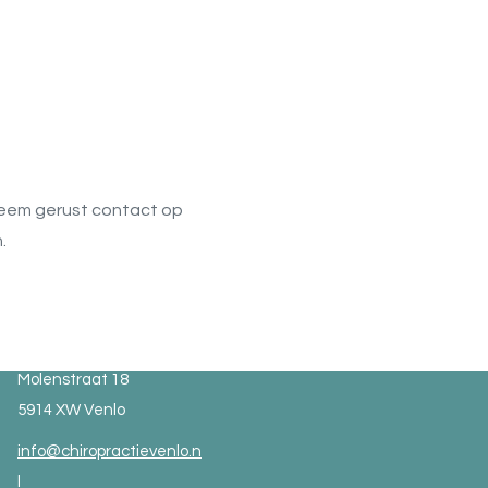
? Neem gerust contact op
.
Molenstraat 18
5914 XW Venlo
info@chiropractievenlo.n
l