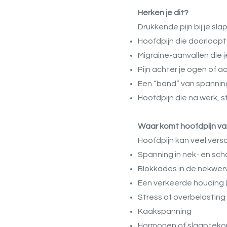
Herken je dit?
Drukkende pijn bij je sl
Hoofdpijn die doorloopt
Migraine-aanvallen die 
Pijn achter je ogen of a
Een “band” van spannin
Hoofdpijn die na werk, s
Waar komt hoofdpijn v
Hoofdpijn kan veel vers
Spanning in nek- en sc
Blokkades in de nekwer
Een verkeerde houding 
Stress of overbelasting
Kaakspanning
Hormonen of slaaptekort 