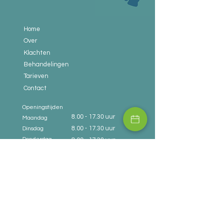
Home
Over
Klachten
Behandelingen
Tarieven
Contact
Openingstijden
8.00 - 17.30
uur
Maandag
8.00 - 17.30
uur
Dinsdag
Donderdag
8.00 - 17.30
uur
Molenstraat 18
5914 XW Venlo
info@chiropractievenlo.nl