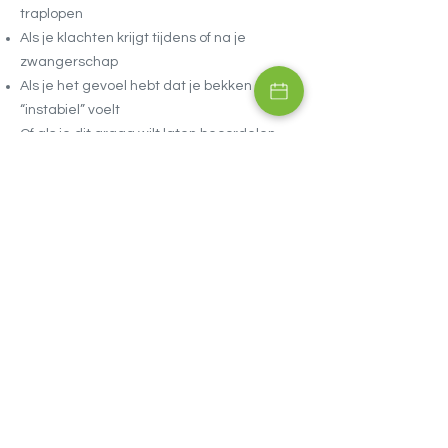
traplopen
Als je klachten krijgt tijdens of na je
zwangerschap
Als je het gevoel hebt dat je bekken
“instabiel” voelt
Of als je dit graag wilt laten beoordelen
Heb je bekkenklachten of twijfel je of
chiropractie iets voor je kan betekenen?
Neem gerust contact op of plan een intake
zodat we samen naar jouw situatie en
mogelijkheden kunnen kijken.
Afspraak maken
Home
Over
Klachten